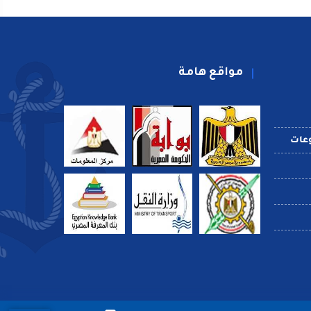
مواقع هامة
عات