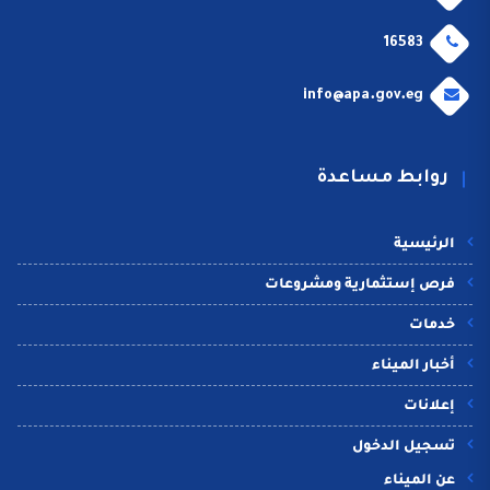
16583
info@apa.gov.eg
روابط مساعدة
الرئيسية
فرص إستثمارية ومشروعات
خدمات
أخبار الميناء
إعلانات
تسجيل الدخول
عن الميناء