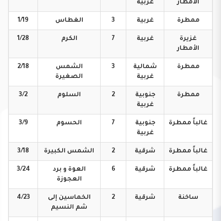
الأمطار
غربية
ممطرة
غربية
3
الغطاس
1/19
غزيرة
غربية
7
الكرم
1/28
الأمطار
ممطرة
شمالية
3
الشمس
2/18
غربية
الصغيرة
ممطرة
جنوبية
2
السلوم
3/2
غربية
غالباً
ممطرة
جنوبية
7
الحسوم
3/9
غربية
غالباً
ممطرة
شرقية
2
الشمس
الكبيرة
3/18
غالباً
ممطرة
شرقية
6
العوة و برد
3/24
العجوزة
ساخنة
شرقية
2
الخماسين إلى
4/23
شم النسيم