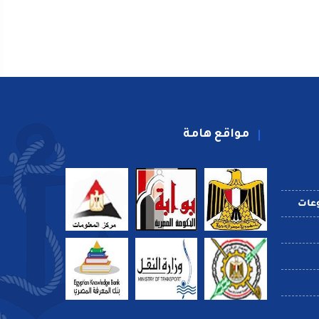
مواقع هامة
عات