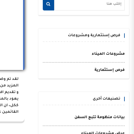
فرص إستثمارية ومشروعات
مشروعات الميناء
فرص إستثمارية
لقد تم وض
المزيد من 
و تقديم اف
تصنيفات أخرى
يعود بالم
ككل، ان ا
القائمين ع
بيانات منظومة تتبع السفن
عرض مشروعات الميناء