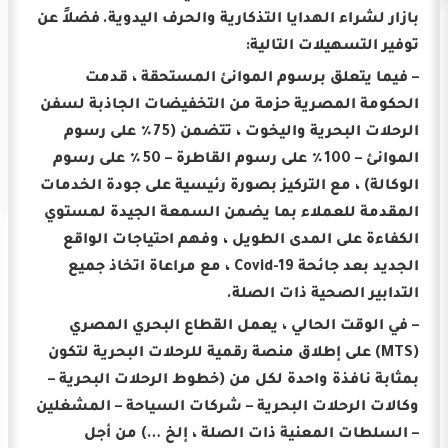
بازار لشراء الهدايا التذكارية والحرف اليدوية.
فضلاً عن
توفير التسهيلات التالية:
– فيما يتعلق برسوم الموانئ المستحقة ، قدمت
الحكومة المصرية حزمة من التخفيضات الجاذبة لسفن
الرحلات البحرية واليخوت ، تتضمن (75٪ على رسوم
الموانئ – 100٪ على رسوم القاطرة – 50٪ على رسوم
الوكالة) ، مع التركيز بصورة رئيسية على جودة الخدمات
المقدمة للعملاء بما يضمن السمعة الجيدة لمستوي
الكفاءة على المدى الطويل ، وفهم احتياجات الواقع
الجديد بعد جائحة Covid-19 ، مع مراعاة اتخاذ جميع
التدابير الصحية ذات الصلة.
– في الوقت الحالي ، يعمل القطاع البحري المصري
(MTS) على إطلاق منصة رقمية للرحلات البحرية لتكون
بمثابة نافذة واحدة لكل من (خطوط الرحلات البحرية –
وكالات الرحلات البحرية – شركات السياحة – المشغلين
– السلطات المعنية ذات الصلة ، إلخ …) من أجل