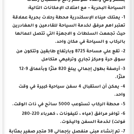
بمصر وهي واعدة لموسم رائع لإستقبال رحلات
السياحة البحرية – مع امتلاك الإمكانات التالية:
1- يمتلك ميناء الإسكندرية محطة رحلات بحرية عملاقة
تعتبر اهم مرفق لخدمة السياحة للقادمين و المغادرين
حيث تجمعت السلطات و الاجهزة التي تتصل اعمالها
بالركاب و السياحة في مكان واحد.
2- تقع علي مساحة 8725 وبارتفاع طابقين وتتكون من
سوق حرة ومركز تجاري وترفيهي متكامل
3- أرصفة بطول إجمالي يبلغ 820 مترًا وبأعماق 9-12
مترًا.
4- يمكن أن استقبال 4 سفن سياحية كبيرة في وقت
واحد.
5- محطة الركاب تستوعب 5000 سائح في ذات الوقت.
6- توافر مرافق (مياه ، تليفونات ، كهرباء 220-280
فولت) لخدمة السفن واليخوت.
7- تم إنشاء مبنى منفصل بإجمالي 38 متجر صغير بمثابة