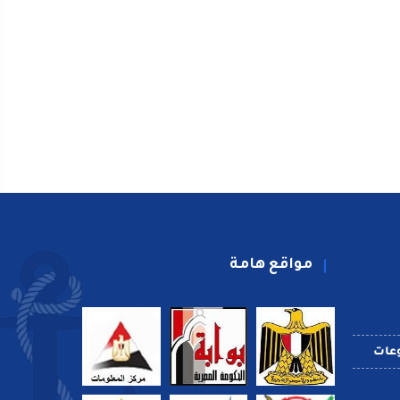
مواقع هامة
عات