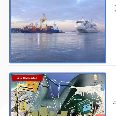
ارية ، حيث يتم تداول حوالي 60٪
ت