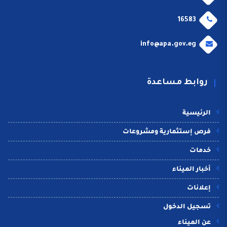
16583
info@apa.gov.eg
روابط مساعدة
الرئيسية
فرص إستثمارية ومشروعات
خدمات
أخبار الميناء
إعلانات
تسجيل الدخول
عن الميناء