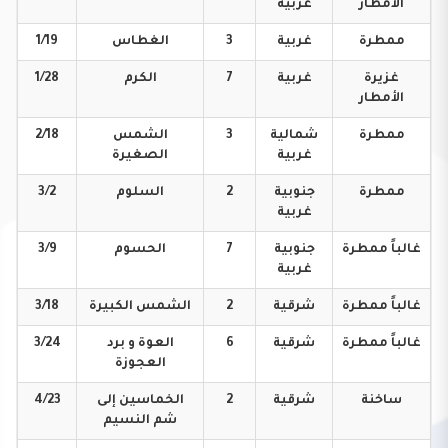
الأمطار
غربية
ممطرة
غربية
3
الغطاس
1/19
غزيرة
غربية
7
الكرم
1/28
الأمطار
ممطرة
شمالية
3
الشمس
2/18
غربية
الصغيرة
ممطرة
جنوبية
2
السلوم
3/2
غربية
غالباً
ممطرة
جنوبية
7
الحسوم
3/9
غربية
غالباً
ممطرة
شرقية
2
الشمس
الكبيرة
3/18
غالباً
ممطرة
شرقية
6
العوة و برد
3/24
العجوزة
ساخنة
شرقية
2
الخماسين إلى
4/23
شم النسيم