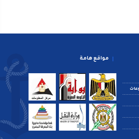
مواقع هامة
عات