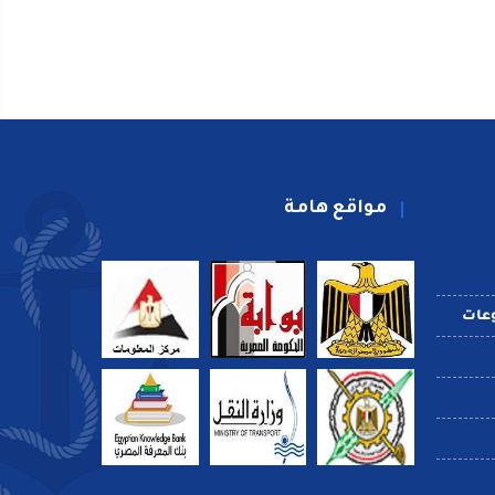
مواقع هامة
عات