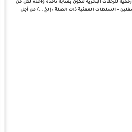
 البحري المصري (MTS) على إطلاق منصة رقمية للرحلات البحرية لتكون بمثابة نافذة واحدة لكل من
شغلين – السلطات المعنية ذات الصلة ، إلخ …) من أجل