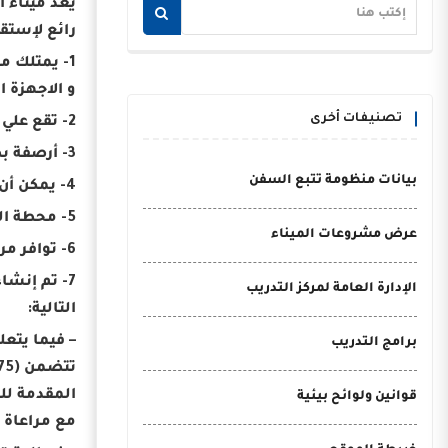
يعد ميناء ا
رائع لإستقب
1- يمتلك 
و الاجهزة ا
تصنيفات أخرى
2- تقع علي مساحة 8725 وبارتفاع طابقين وتتكون من سوق حرة ومركز تجاري وترفيهي متكامل
3- أرصفة بطول إجمالي يبلغ 820 مترًا وبأعماق 9-12 مترًا.
بيانات منظومة تتبع السفن
4- يمكن أن استقبال 4 سفن سياحية كبيرة في وقت واحد.
5- محطة الركاب تستوعب 5000 سائح في ذات الوقت.
عرض مشروعات الميناء
6- توافر مرافق (مياه ، تليفونات ، كهرباء 220-280 فولت) لخدمة السفن واليخوت.
7- تم إنشاء مبنى منفصل بإجمالي 38 متجر صغير بمثابة بازار لشراء الهدايا التذكارية والحرف اليدوية.
الإدارة العامة لمركز التدريب
التالية:
– فيما يتع
برامج التدريب
قوانين ولوائح بيئية
مع مراعاة ا