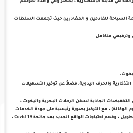
ة رائعة هي مدينة الإسكندرية ، بمصر وهي واعدة لموسم
خدمة السياحة للقادمين و المغادرين حيث تجمعت السلطات
فضلاً عن توفير التسهيلات
التخفيضات الجاذبة لسفن الرحلات البحرية واليخوت ،
 الموانئ – 100٪ على رسوم القاطرة – 50٪ على رسوم الوكالة) ، مع التركيز بصورة رئيسية على جودة الخدمات
المقدمة للعملاء بما يضمن السمعة الجيدة لمستوي الكفاءة على المدى الطويل ، وفهم احتياجات الواقع الجديد بعد جائحة Covid-19 ،