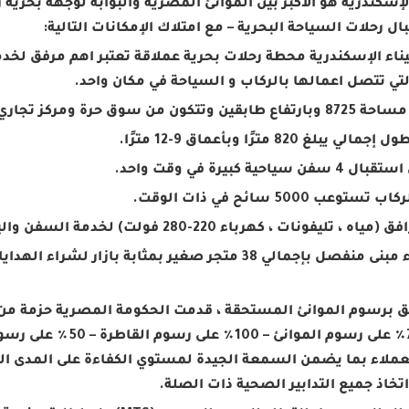
لإسكندرية هو الأكبر بين الموانئ المصرية والبوابة لوجهة بحري
ال رحلات السياحة البحرية – مع امتلاك الإمكانات التالية:
ميناء الإسكندرية محطة رحلات بحرية عملاقة تعتبر اهم مرفق ل
لتي تتصل اعمالها بالركاب و السياحة في مكان واحد.
لق برسوم الموانئ المستحقة ، قدمت الحكومة المصرية حزمة من 
تتضمن (75٪ على رسوم
تخاذ جميع التدابير الصحية ذات الصلة.