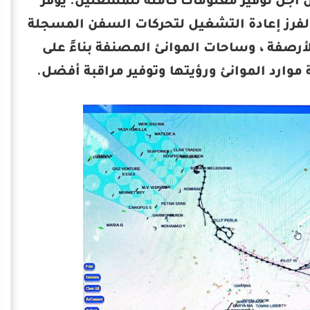
يئة ميناء الإسكندرية نظامًا يدمج أنظمة AIS و GIS من أجل توفير معلومات كاملة للمشغلين. يوفر
ية والفرز إعادة التشغيل لتحركات السفن المسجلة
يثة حول عمق الأرصفة ، وساحات الموانئ المصنفة بناءً على
 موارد الموانئ ورؤيتها وتوفير مراقبة أفضل.