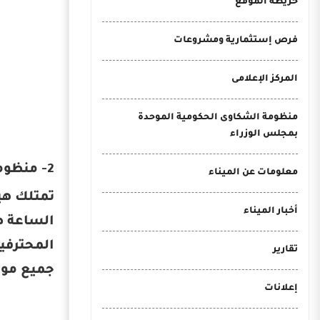
خريطة الموقع
فرص إستثمارية ومشروعات
المركز الإعلامى
منظومة الشكاوى الحكومية الموحدة
بمجلس الوزراء
2- منظومة تتبع السفن الأوتوماتيكي (AIS)
معلومات عن الميناء
أخبار الميناء
الساعة ط
المحترفين
تقارير
جميع موا
إعلانات