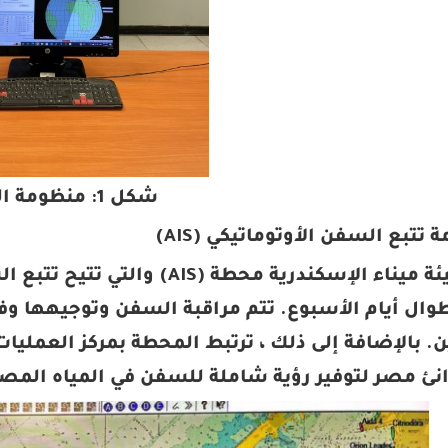
شكل 1: منظومة الـLRIT
تمتلك هيئة ميناء الإسكندرية م
وال أيام الأسبوع. تتم مراقبة السفن وتوجيهها وف
. بالإضافة إلى ذلك ، ترتبط المحطة بمركز العمليات
نئ مصر لتوفير رؤية شاملة للسفن في المياه المصر