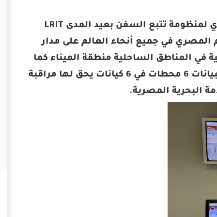
تستخدم هيئة ميناء الاسكندرية مركز البيانات الوطني المصري لمنظومة تتبع السفن بعيد المدى LRIT
 المصري في جميع أنحاء العالم على مدار
ية في المناطق الساحلية منطقة الميناء كما
أنها تسمح بالاستجابة لأي طلب استغاثة SAR. يغذي مركز البيانات 6 محطات في 6 كيانات يحق لها مراقبة
ة البحرية المصرية.