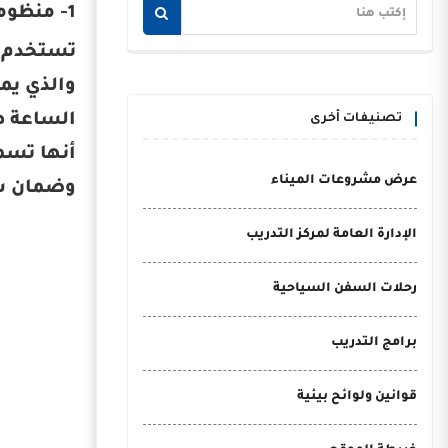
1- منظومة تتبع السفن بعيد المدى (LRIT)
والذي يم
الساعة طو
تصنيفات أخرى
عرض مشروعات الميناء
وضمان سل
الإدارة العامة لمركز التدريب
رحلات السفن السياحية
برامج التدريب
قوانين ولوائح بيئية