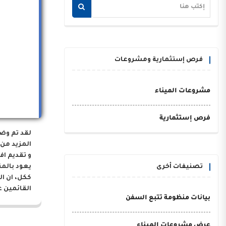
فرص إستثمارية ومشروعات
مشروعات الميناء
فرص إستثمارية
لقد تم وض
المزيد من 
و تقديم اف
تصنيفات أخرى
يعود بالم
ككل، ان ا
القائمين ع
بيانات منظومة تتبع السفن
عرض مشروعات الميناء