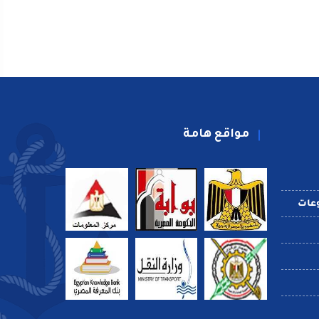
مواقع هامة
عات