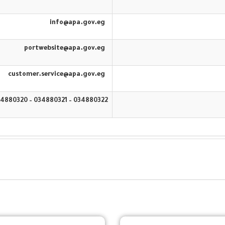
info@apa.gov.eg
portwebsite@apa.gov.eg
customer.service@apa.gov.eg
034880322 – 034880321 – 034880320 – 16583