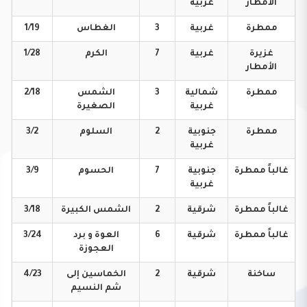
الأمطار
غربية
ممطرة
غربية
3
الغطاس
1/19
غزيرة
غربية
7
الكرم
1/28
الأمطار
ممطرة
شمالية
3
الشمس
2/18
غربية
الصغيرة
ممطرة
جنوبية
2
السلوم
3/2
غربية
غالباً
ممطرة
جنوبية
7
الحسوم
3/9
غربية
غالباً
ممطرة
شرقية
2
الشمس
الكبيرة
3/18
غالباً
ممطرة
شرقية
6
العوة و برد
3/24
العجوزة
ساخنة
شرقية
2
الخماسين إلى
4/23
شم النسيم