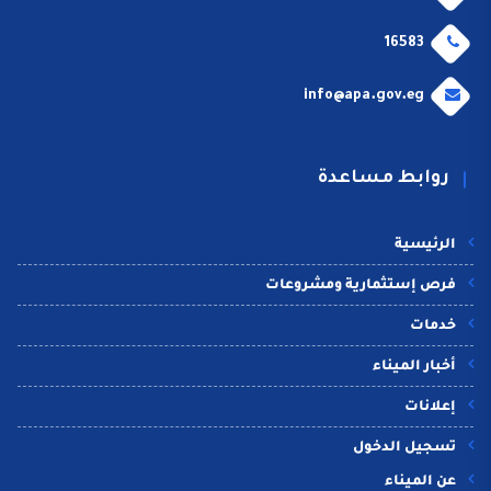
16583
info@apa.gov.eg
روابط مساعدة
الرئيسية
فرص إستثمارية ومشروعات
خدمات
أخبار الميناء
إعلانات
تسجيل الدخول
عن الميناء