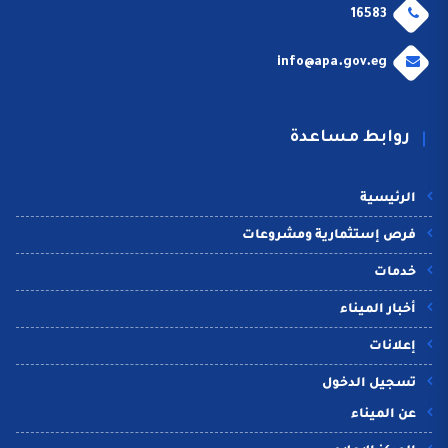
16583
info@apa.gov.eg
روابط مساعدة
الرئيسية
فرص إستثمارية ومشروعات
خدمات
أخبار الميناء
إعلانات
تسجيل الدخول
عن الميناء