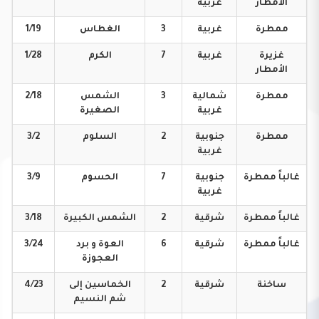
الأمطار
غربية
ممطرة
غربية
3
الغطاس
1/19
غزيرة
غربية
7
الكرم
1/28
الأمطار
ممطرة
شمالية
3
الشمس
2/18
غربية
الصغيرة
ممطرة
جنوبية
2
السلوم
3/2
غربية
غالباً
ممطرة
جنوبية
7
الحسوم
3/9
غربية
غالباً
ممطرة
شرقية
2
الشمس
الكبيرة
3/18
غالباً
ممطرة
شرقية
6
العوة و برد
3/24
العجوزة
ساخنة
شرقية
2
الخماسين إلى
4/23
شم النسيم