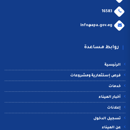
16583
info@apa.gov.eg
روابط مساعدة
الرئيسية
فرص إستثمارية ومشروعات
خدمات
أخبار الميناء
إعلانات
تسجيل الدخول
عن الميناء