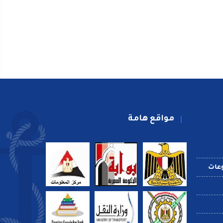
مواقع هامة
عات