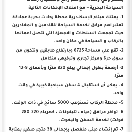
بمصر وهي واعدة لموسم رائع لإستقبال رحلات
السياحة البحرية – مع امتلاك الإمكانات التالية:
1- يمتلك ميناء الإسكندرية محطة رحلات بحرية عملاقة
تعتبر اهم مرفق لخدمة السياحة للقادمين و المغادرين
حيث تجمعت السلطات و الاجهزة التي تتصل اعمالها
بالركاب و السياحة في مكان واحد.
2- تقع علي مساحة 8725 وبارتفاع طابقين وتتكون من
سوق حرة ومركز تجاري وترفيهي متكامل
3- أرصفة بطول إجمالي يبلغ 820 مترًا وبأعماق 9-12
مترًا.
4- يمكن أن استقبال 4 سفن سياحية كبيرة في وقت
واحد.
5- محطة الركاب تستوعب 5000 سائح في ذات الوقت.
6- توافر مرافق (مياه ، تليفونات ، كهرباء 220-280
فولت) لخدمة السفن واليخوت.
7- تم إنشاء مبنى منفصل بإجمالي 38 متجر صغير بمثابة