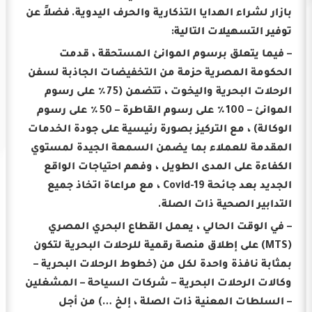
بازار لشراء الهدايا التذكارية والحرف اليدوية.
فضلاً عن
توفير التسهيلات التالية:
– فيما يتعلق برسوم الموانئ المستحقة ، قدمت
الحكومة المصرية حزمة من التخفيضات الجاذبة لسفن
الرحلات البحرية واليخوت ، تتضمن (75٪ على رسوم
الموانئ – 100٪ على رسوم القاطرة – 50٪ على رسوم
الوكالة) ، مع التركيز بصورة رئيسية على جودة الخدمات
المقدمة للعملاء بما يضمن السمعة الجيدة لمستوي
الكفاءة على المدى الطويل ، وفهم احتياجات الواقع
الجديد بعد جائحة Covid-19 ، مع مراعاة اتخاذ جميع
التدابير الصحية ذات الصلة.
– في الوقت الحالي ، يعمل القطاع البحري المصري
(MTS) على إطلاق منصة رقمية للرحلات البحرية لتكون
بمثابة نافذة واحدة لكل من (خطوط الرحلات البحرية –
وكالات الرحلات البحرية – شركات السياحة – المشغلين
– السلطات المعنية ذات الصلة ، إلخ …) من أجل