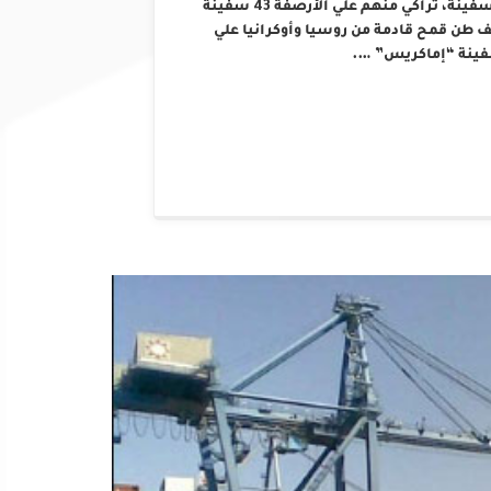
الأربعاء الموافق 17 أبريل 2019 حيث تواجد بالميناء 149 سفينة، تراكي منهم علي الأرصفة 43 سفينة
تفريغهم، حيث يجري تفريغ شحنة قمح تزن 188 ألف طن قمح قادمة من روسيا وأوكرانيا علي
سفينة “إماكريس” ….