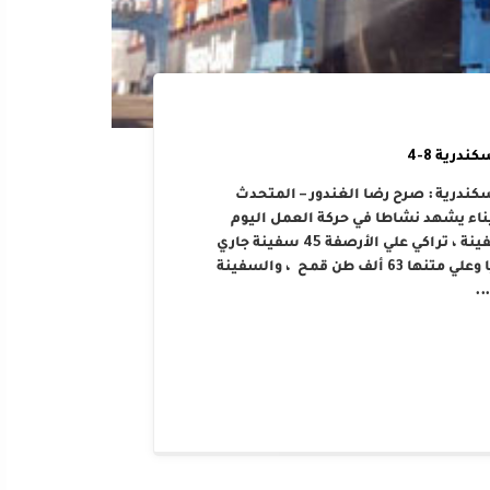
درية 8-4
كندرية : صرح رضا الغندور – المتحدث
يناء يشهد نشاطا في حركة العمل اليوم
الإثنين الموافق 8 أبريل 2019 حيث تواجد بالميناء 135 سفينة ، تراكي علي الأرصفة 45 سفينة جاري
تفريغهم منهم السفينة “وادي العرب” قادمة من روسيا وعلي متنها 63 ألف طن قمح ، والسفينة