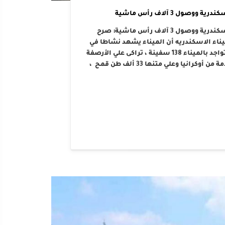
ل 3 آلاف رأس ماشية
نشاط في حركة السفن والبضائع والشاحنات بميناء الإسكندرية ووصول 3 آلاف رأس ماشية: صرح
يناء الاسكندريه أن الميناء يشهد نشاطا في
حركة العمل اليوم الخميس الموافق 4 أبريل 2019 حيث تواجد بالميناء 138 سفينة ، تراكى علي الأرصفة
43 سفينة جاري تفريغهم منهم السفينة “آديسون” قادمة من أوكرانيا وعلي متنها 33 ألف طن قمح ،