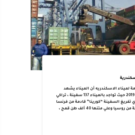
سكندرية
ة لميناء الاسكندريه أن الميناء يشهد
نشاطا في حركة العمل اليوم الخميس الموافق 11 أبريل 2019 حيث تواجد بالميناء 137 سفينة ، تراكي
 ، حيث يجري تفريغ السفينة “كورينا” قادمة من فرنسا
وعلي متنها 63 ألف طن قمح ، والسفينة “بيترا تو” قادمة من روسيا وعلي متنها 40 ألف طن قمح ،