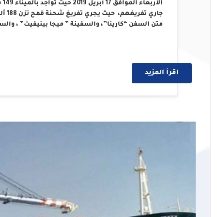
جاري 
متن السفن “كارينا”، والسفينة ” ميجا بينيفيت” ، وال
اقرأ المزيد