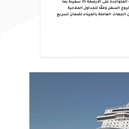
التشغيلية والفنية، حيث بلغ إجمالي عدد السفن العاملة المتواجدة على الأرصفة 35 سفينة بما
 السفن وفقًا للجداول الملاحية
 الجهات العاملة بالميناء لضمان تسريع