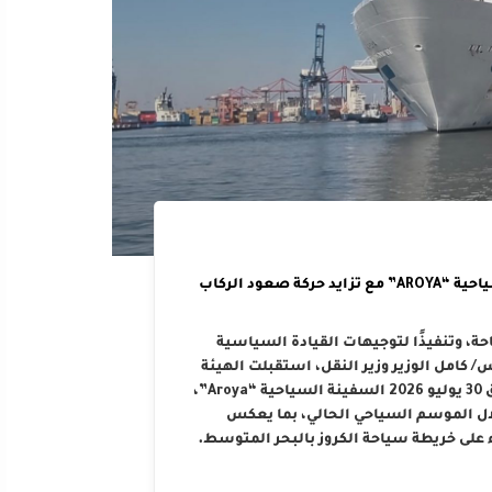
الهيئة العامة لميناء الإسكندرية تستقبل السفينة السياحية “AROYA” مع تزايد حركة صعود الركاب
حة، وتنفيذًا لتوجيهات القيادة السياسية
كامل الوزير وزير النقل، استقبلت الهيئة
العامة لميناء الإسكندرية صباح اليوم الخميس الموافق 30 يوليو 2026 السفينة السياحية “Aroya”،
لال الموسم السياحي الحالي، بما يعكس
 على خريطة سياحة الكروز بالبحر المتوسط.