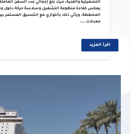
يعكس كفاءة منظومة التشغيل وسلاسة حركة دخول وخروج
المخططة. ويأتي ذلك بالتوازي مع التنسيق المستمر بين
معدلات ….
اقرأ المزيد