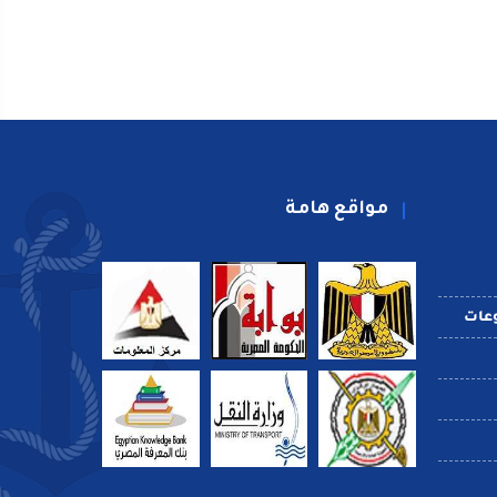
مواقع هامة
عات