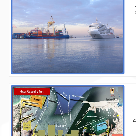
ارية ، حيث يتم تداول حوالي 60٪
ت