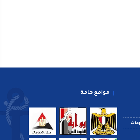
مواقع هامة
عات