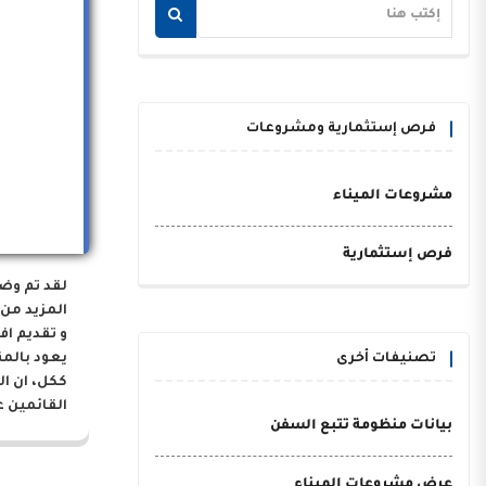
فرص إستثمارية ومشروعات
مشروعات الميناء
فرص إستثمارية
لقد تم وض
المزيد من 
و تقديم اف
تصنيفات أخرى
يعود بالم
ككل، ان ا
القائمين ع
بيانات منظومة تتبع السفن
عرض مشروعات الميناء