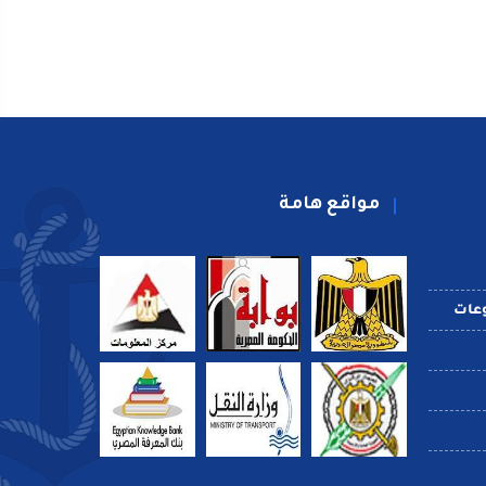
مواقع هامة
عات