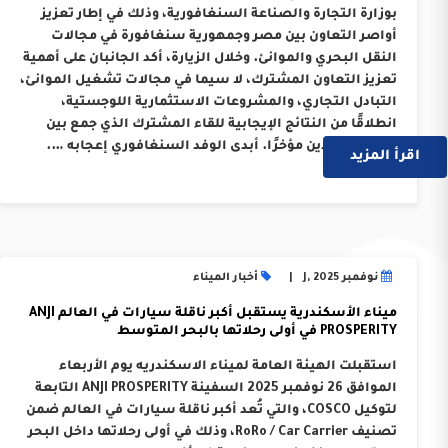
بوزارة التجارة والصناعة السنغافورية، وذلك في إطار تعزيز
أواصر التعاون بين مصر وجمهورية سنغافورة في مجالات
النقل البحري والموانئ. وخلال الزيارة، أكد الجانبان على أهمية
تعزيز التعاون المشترك، لا سيما في مجالات تشغيل الموانئ،
التبادل التجاري، والمشروعات الاستثمارية اللوجستية،
انطلاقًا من النتائج الإيجابية للقاء المشترك الذي جمع بين
قيادات البلدين مؤخرًا. أبدى الوفد السنغافوري إعجابه ….
اقرأ المزيد
نوفمبر J, 2025
أخبار الميناء
ميناء الأسكندرية يستقبل أكبر ناقلة سيارات في العالم ANJI
PROSPERITY في أولى رحلاتها بالبحر المتوسط
استقبلت الهيئة العامة لميناء الاسكندريه يوم الأربعاء
الموافق 26 نوفمبر 2025 السفينة ANJI PROSPERITY التابعة
لتوكيل COSCO، والتي تُعد أكبر ناقلة سيارات في العالم ضمن
تصنيف RoRo / Car Carrier، وذلك في أولى رحلاتها داخل البحر