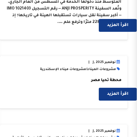
المتوسط منذ دخولها الخدمة في أغسطس من العام الجاري.
وتُعد السفينة ANJI PROSPERITY — رقم التسجيل IMO 1021403
— أكبر سفينة نقل سيارات تستقبلها الهيئة في تاريخها؛ إذ
يبلغ طولها 228 مترًا وترفع علم ….
اقرأ المزيد
نوفمبر J, 2025
مشروعات الميناء
/
مشروعات ميناء الإسكندرية
محطة تحيا مصر
إقرأ المزيد
اقرأ المزيد
نوفمبر J, 2025