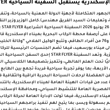
لإسكندرية يستقبل السفينة السياحية STAR FLYER
الجهود المتكاملة لأجهزة الدولة المعنية بالسياحة، وتن
 وتعليمات السيد الفريق مهندس/ كامل الوزير وزير النق
سائحين و76 من أفراد الطاقم، وتتبع الوكيل الملاحي “وكالة ا
ى ميناء بورسعيد، فيما تضم الجنسيات الرئيسية للركا
ليًا تحت العلم المالطي، وتتميز بتصميمها الكلاسيكي 
الأربعة، بما يوفر تجربة سياحية فريدة تجمع بين الطابع ا
 المفضلة لرحلات السياحة البحرية الراقية والثقافية 
عدد من قيادات الهيئة العامة لميناء الإسكندرية، بالتنس
المصرية العامة للتنشيط السياحي، ومحافظة الإسكندرية، 
ناء الإسكندرية، فيما تولت الإدارة العامة لحركة الركا
م بسهولة ويسر، بما يتيح لهم تنفيذ برامجهم السياحية وز