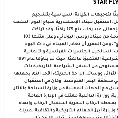
فيذًا لتوجيهات القيادة السياسية بتشجيع
ل، استقبل ميناء الإسكندرية صباح اليوم الجمعة
الموافق 26 يونيو 2026 السفينة السياحية الشراعية STAR FLYER بإجمالي عدد ركاب بلغ 179 راكبًا. وقد تراكت
السفينة على أرصفة محطة الركاب البحرية بميناء الإسكندرية قادمة من ميناء رودس اليوناني، وعلى متنها 103
لخليج”، ومن المقرر أن تغادر الميناء في ذات اليوم
ب السائحين الجنسيات الفرنسية والألمانية
والإنجليزية. وتعد السفينة STAR FLYER إحدى السفن السياحية الشراعية المتميزة عالميًا، حيث تم بناؤها عام 1991
المستوحى من السفن الشراعية التاريخية ذات
لتراثي ووسائل الراحة الحديثة، الأمر الذي يجعلها
في منطقة البحر المتوسط. وكان في استقبال
يق مع الجهات المعنية من وزارة السياحة والآثار،
ووزارة الداخلية ممثلة في الإدارة العامة
ب بمحطة الركاب البحرية استقبال الركاب وإنهاء
يارة أبرز المعالم التاريخية والثقافية بمدينة