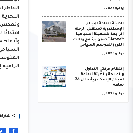
الإسكندر
القاطرات
يوليو J, 2026
البحرية،
الهيئة العامة لميناء
الإسكندرية تستقبل الرحلة
امتدادًا
الرابعة للسفينة السياحية
“Aroya” ضمن برنامج رحلات
وأنماطها
الكروز للموسم السياحي
السياحي 
يوليو J, 2026
المتوسط.
الرامية 
إنتظام حركتي التداول
والملاحة بالهيئة العامة
لميناء الإسكندرية خلال 24
ساعة
يوليو J, 2026
شاركنا