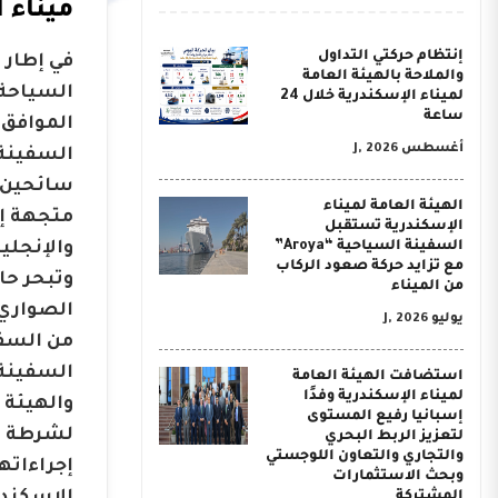
ميناء ا
إنتظام حركتي التداول
في إطار 
والملاحة بالهيئة العامة
السياحة،
لميناء الإسكندرية خلال 24
ساعة
أغسطس J, 2026
الهيئة العامة لميناء
متجهة إل
الإسكندرية تستقبل
السفينة السياحية “Aroya”
مع تزايد حركة صعود الركاب
وتبحر حا
من الميناء
الصواري 
يوليو J, 2026
من السفن
السفينة 
استضافت الهيئة العامة
لميناء الإسكندرية وفدًا
والهيئة 
إسبانيا رفيع المستوى
لشرطة مي
لتعزيز الربط البحري
والتجاري والتعاون اللوجستي
إجراءاته
وبحث الاستثمارات
المشتركة