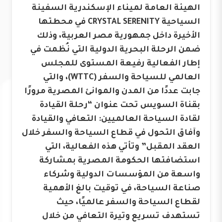
الهيئة العامة لميناء الإسكندرية السفينة
السياحية CRYSTAL SERENITY في محطتها
الأخيرة داخل جمهورية مصر العربية، وذلك
ضمن الرحلة البحرية الدولية التي نُظمت في
إطار الفعالية رفيعة المستوى للمجلس
العالمي للسياحة والسفر (WTTC)، والتي
جابت عددًا من المدن والموانئ المصرية مرورًا
بقناة السويس تحت عنوان “رحلة القيادة
لقادة السياحة العالميين: التعافي والقيادة
وآفاق التحول في قطاع السياحة والسفر خلال
العقد المقبل” وتأتي هذه الفعالية، التي
استضافتها الحكومة المصرية بمشاركة
واسعة من المؤسسات الدولية وشركاء
صناعة السياحة، في توقيت بالغ الأهمية
لقطاع السياحة والسفر عالميًا، حيث
تستهدف تسريع وتيرة التعافي من خلال