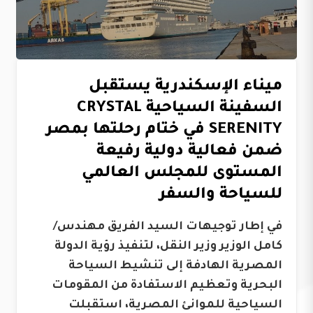
ميناء الإسكندرية يستقبل
السفينة السياحية CRYSTAL
SERENITY في ختام رحلتها بمصر
ضمن فعالية دولية رفيعة
المستوى للمجلس العالمي
للسياحة والسفر
في إطار توجيهات السيد الفريق مهندس/
كامل الوزير وزير النقل، لتنفيذ رؤية الدولة
المصرية الهادفة إلى تنشيط السياحة
البحرية وتعظيم الاستفادة من المقومات
السياحية للموانئ المصرية، استقبلت