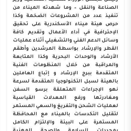
الصناعة والنقل – وما شهدته الميناء من
تنفيذ عدد من المشروعات الضخمة وكذا
حرص هيئة ميناء الأسكندرية على تحقيق
الإحترافية في أداء الأعمال وتقديم كافة
وسائل الدعم الفني والتشغيلي أثناء عمليات
القطر والإرشاد بواسطة المرشدين وأطقم
الأرشاد والوحدات البحرية وكذا المتابعة
والمراقبة من خلال المنظومات الفنية
المتقدمة ببرج الإرشاد و إتباع العاملين
بالهيئة لسبل التكنولوجيا المتقدمة لسرعة
نهو الإجراءات المتعلقة برسو السفن
ومغادرتها ورفع المعدلات القياسية
لعمليات الشحن والتفريغ والسعي المستمر
لتقليل التكدسات بالميناء مع المحافظة
المستمرة على البيئة والإلتزام الكامل
بمحددات السلامة والصحة المهنية