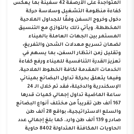
المتواجدة على الأرصفة 42 سفينة بما يعكس
كفاءة منظومة التشغيل وسلاسة حركة
دخول وخروج السفن وفقًا للجداول الملاحية
المخططة. ويأتي ذلك بالتوازي مع التنسيق
المستمر بين الجهات العاملة بالميناء
لضمان تسريع معدلات الشحن والتفريغ،
وتقليل زمن انتظار السفن، بما يسهم في
تعزيز القدرة التنافسية للميناء ورفع كفاءة
الخدمات المقدمة لكافة الخطوط الملاحية.
وفيما يتعلق بحركة تداول البضائع بمينائي
الإسكندرية والدخيلة، فقد تم خلال الـ 24
ساعة الماضية تداول إجمالي كميات قدرها
167 ألف طن تقريباً من مختلف أنواع البضائع
والسلع الاستراتيجية، بواقع 28 ألف طن
صادر و 139 ألف طن وارد. كما بلغ إجمالي عدد
الحاويات المكافئة المتداولة 8402 حاوية