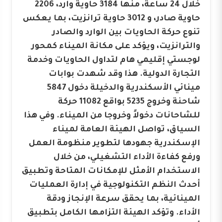
خلال 24 ساعة، منها 3184 حاوية وارد، 2206
حاوية صادر، و 3012 حاوية ترانزيت، بما يعكس
تنوع حركة الحاويات بين الوارد والصادر
والترانزيت، ويؤكد على مكانة الميناء كمحور
لوجستي إقليمي هام لتداول الحاويات وخدمة
التجارة الدولية. هذا وقد شهدت بوابات
مينائي الأسكندرية والدخيلة دخول 5847
شاحنة وخروج 5235 بواقع 11082 حركة
للشاحانات دخولاً وخروجا من الميناء. وفي هذا
السياق، تواصل الهيئة العامة لميناء
الإسكندرية جهودها لتطوير منظومة العمل
ورفع كفاءة الأداء التشغيلي، من خلال
الاستخدام الأمثل للإمكانات المتاحة وتطبيق
أحدث النظم التكنولوجية في إدارة العمليات
المينائية، بما يحقق سرعة الإنجاز ودقة
الأداء. وتؤكد الهيئة التزامها الكامل بتطبيق