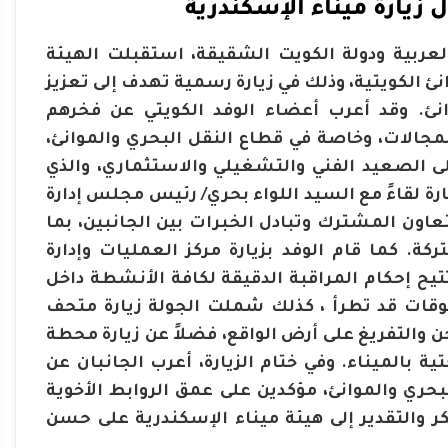
 زيارة ميناء الإسكندرية
لعربية ودولة الكويت الشقيقة، استقبلت الهيئة
ئ الكويتية، وذلك في زيارة رسمية تهدف إلى تعزيز
انئ. وقد أعرب أعضاء الوفد الكويتي عن فخرهم
الات، وخاصة في قطاع النقل البحري والموانئ،
ى الصعيد الفني والتشغيلي والاستثماري، والذي
رة لقاءً مع السيد اللواء بحري/ رئيس مجلس إدارة
عاون المشترك وتبادل الخبرات بين الجانبين، بما
ة. كما قام الوفد بزيارة مركز العمليات وإدارة
تتيح إحكام المراقبة الدقيقة لكافة الأنشطة داخل
عوقات قد تطرأ ، كذلك شملت الجولة زيارة متحف
ن والتفريغ على أرض الواقع، فضلاً عن زيارة محطة
ة بالميناء. وفي ختام الزيارة، أعرب الجانبان عن
بحري والموانئ، مؤكدين على عمق الروابط الأخوية
ر والتقدير إلى هيئة ميناء الإسكندرية على حسن