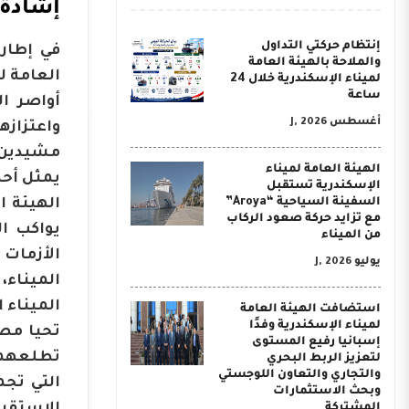
إشادة 
إنتظام حركتي التداول
في إطار 
والملاحة بالهيئة العامة
العامة ل
لميناء الإسكندرية خلال 24
ساعة
أواصر ا
أغسطس J, 2026
واعتزاز
مشيدين ب
الهيئة العامة لميناء
يمثل أحد
الإسكندرية تستقبل
السفينة السياحية “Aroya”
الهيئة ا
مع تزايد حركة صعود الركاب
يواكب ال
من الميناء
الأزمات 
يوليو J, 2026
الميناء،
الميناء 
استضافت الهيئة العامة
لميناء الإسكندرية وفدًا
تحيا مصر
إسبانيا رفيع المستوى
تطلعهما 
لتعزيز الربط البحري
والتجاري والتعاون اللوجستي
التي تجم
وبحث الاستثمارات
المشتركة