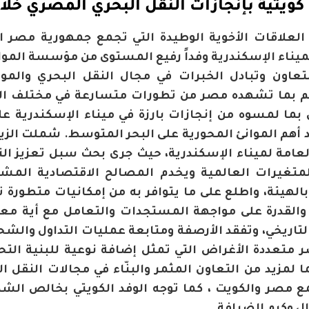
كويتية بإنجازات النقل البحري المصري خلال
العلاقات الأخوية الوطيدة التي تجمع جمهورية مصر ا
ميناء الإسكندرية وفداً رفيع المستوى من مؤسسة الموان
لتعاون وتبادل الخبرات في مجال النقل البحري والمو
هم بما تشهده مصر من تطورات متسارعة في مختلف المج
ما لمسوه من إنجازات بارزة في ميناء الإسكندرية عل
 أهم الموانئ المحورية على البحر المتوسط. شملت الزيا
لعامة لميناء الإسكندرية، حيث جرى بحث سبل تعزيز الت
متغيرات العالمية ويخدم المصالح الاقتصادية المشترك
بالهيئة، واطلع على ما يتوافر به من إمكانيات متطورة 
 والقدرة على مواجهة المستجدات والتعامل مع أية م
التاريخي، وتفقد الأرصفة ومتابعة عمليات التداول والشح
 متعددة الأغراض التي تمثل إضافة نوعية للبنية التحتي
لمزيد من التعاون المثمر والبنّاء في مجالات النقل ال
ع مصر والكويت ، كما توجه الوفد الكويتي بخالص الشك