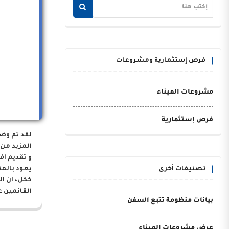
فرص إستثمارية ومشروعات
مشروعات الميناء
فرص إستثمارية
لقد تم وض
المزيد من 
و تقديم اف
تصنيفات أخرى
يعود بالم
ككل، ان ا
القائمين ع
بيانات منظومة تتبع السفن
عرض مشروعات الميناء