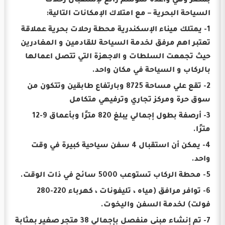
بمصر وهي واعدة لموسم رائع لإستقبال رحلات
السياحة البحرية – مع امتلاك الإمكانات التالية:
1- يمتلك ميناء الإسكندرية محطة رحلات بحرية عملاقة
تعتبر اهم مرفق لخدمة السياحة للقادمين و المغادرين
حيث تجمعت السلطات و الاجهزة التي تتصل اعمالها
بالركاب و السياحة في مكان واحد.
2- تقع علي مساحة 8725 وبارتفاع طابقين وتتكون من
سوق حرة ومركز تجاري وترفيهي متكامل
3- أرصفة بطول إجمالي يبلغ 820 مترًا وبأعماق 9-12
مترًا.
4- يمكن أن استقبال 4 سفن سياحية كبيرة في وقت
واحد.
5- محطة الركاب تستوعب 5000 سائح في ذات الوقت.
6- توافر مرافق (مياه ، تليفونات ، كهرباء 220-280
فولت) لخدمة السفن واليخوت.
7- تم إنشاء مبنى منفصل بإجمالي 38 متجر صغير بمثابة