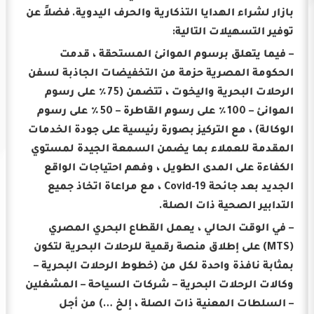
بازار لشراء الهدايا التذكارية والحرف اليدوية.
فضلاً عن
توفير التسهيلات التالية:
– فيما يتعلق برسوم الموانئ المستحقة ، قدمت
الحكومة المصرية حزمة من التخفيضات الجاذبة لسفن
الرحلات البحرية واليخوت ، تتضمن (75٪ على رسوم
الموانئ – 100٪ على رسوم القاطرة – 50٪ على رسوم
الوكالة) ، مع التركيز بصورة رئيسية على جودة الخدمات
المقدمة للعملاء بما يضمن السمعة الجيدة لمستوي
الكفاءة على المدى الطويل ، وفهم احتياجات الواقع
الجديد بعد جائحة Covid-19 ، مع مراعاة اتخاذ جميع
التدابير الصحية ذات الصلة.
– في الوقت الحالي ، يعمل القطاع البحري المصري
(MTS) على إطلاق منصة رقمية للرحلات البحرية لتكون
بمثابة نافذة واحدة لكل من (خطوط الرحلات البحرية –
وكالات الرحلات البحرية – شركات السياحة – المشغلين
– السلطات المعنية ذات الصلة ، إلخ …) من أجل