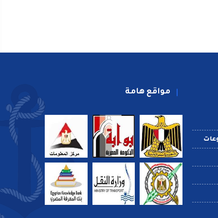
مواقع هامة
عات