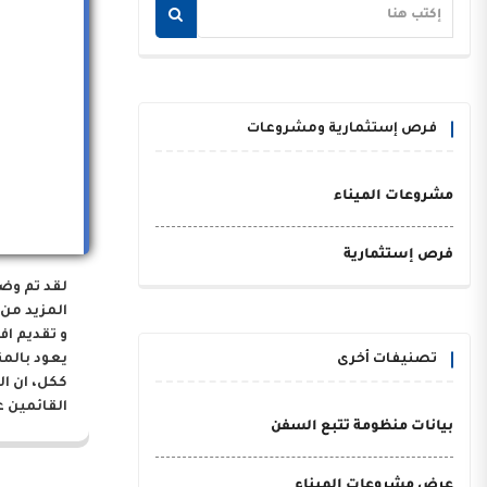
فرص إستثمارية ومشروعات
مشروعات الميناء
فرص إستثمارية
لقد تم وض
المزيد من 
و تقديم اف
تصنيفات أخرى
يعود بالم
ككل، ان ا
القائمين ع
بيانات منظومة تتبع السفن
عرض مشروعات الميناء