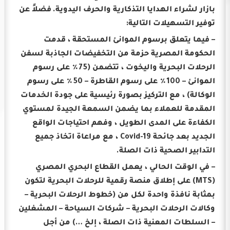
بازار لشراء الهدايا التذكارية والحرف اليدوية.
فضلاً عن
توفير التسهيلات التالية:
– فيما يتعلق برسوم الموانئ المستحقة ، قدمت
الحكومة المصرية حزمة من التخفيضات الجاذبة لسفن
الرحلات البحرية واليخوت ، تتضمن (75٪ على رسوم
الموانئ – 100٪ على رسوم القاطرة – 50٪ على رسوم
الوكالة) ، مع التركيز بصورة رئيسية على جودة الخدمات
المقدمة للعملاء بما يضمن السمعة الجيدة لمستوي
الكفاءة على المدى الطويل ، وفهم احتياجات الواقع
الجديد بعد جائحة Covid-19 ، مع مراعاة اتخاذ جميع
التدابير الصحية ذات الصلة.
– في الوقت الحالي ، يعمل القطاع البحري المصري
(MTS) على إطلاق منصة رقمية للرحلات البحرية لتكون
بمثابة نافذة واحدة لكل من (خطوط الرحلات البحرية –
وكالات الرحلات البحرية – شركات السياحة – المشغلين
– السلطات المعنية ذات الصلة ، إلخ …) من أجل