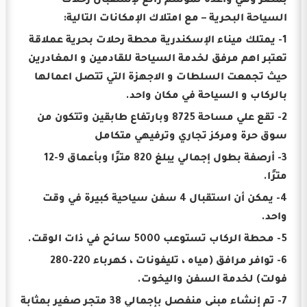
بمصر وهي واعدة لموسم رائع لإستقبال رحلات
السياحة البحرية – مع امتلاك الإمكانات التالية:
1- يمتلك ميناء الإسكندرية محطة رحلات بحرية عملاقة
تعتبر اهم مرفق لخدمة السياحة للقادمين و المغادرين
حيث تجمعت السلطات و الاجهزة التي تتصل اعمالها
بالركاب و السياحة في مكان واحد.
2- تقع علي مساحة 8725 وبارتفاع طابقين وتتكون من
سوق حرة ومركز تجاري وترفيهي متكامل
3- أرصفة بطول إجمالي يبلغ 820 مترًا وبأعماق 9-12
مترًا.
4- يمكن أن استقبال 4 سفن سياحية كبيرة في وقت
واحد.
5- محطة الركاب تستوعب 5000 سائح في ذات الوقت.
6- توافر مرافق (مياه ، تليفونات ، كهرباء 220-280
فولت) لخدمة السفن واليخوت.
7- تم إنشاء مبنى منفصل بإجمالي 38 متجر صغير بمثابة