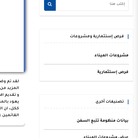
فرص إستثمارية ومشروعات
مشروعات الميناء
فرص إستثمارية
لقد تم وض
المزيد من 
و تقديم اف
تصنيفات أخرى
يعود بالم
ككل، ان ا
القائمين ع
بيانات منظومة تتبع السفن
عرض مشروعات الميناء