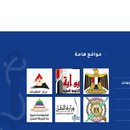
مواقع هامة
عات