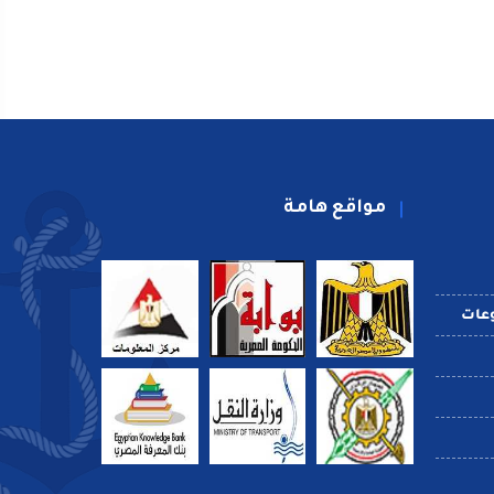
مواقع هامة
عات