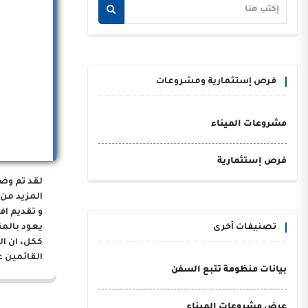
فرص إستثمارية ومشروعات
مشروعات الميناء
فرص إستثمارية
لقد تم وض
المزيد من 
و تقديم اف
تصنيفات أخرى
يعود بالم
ككل، ان ا
القائمين ع
بيانات منظومة تتبع السفن
عرض مشروعات الميناء