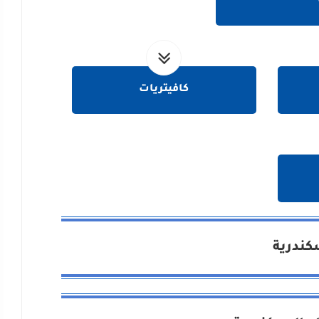
كافيتريات
سكندرية