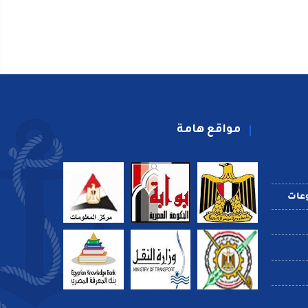
مواقع هامة
عات