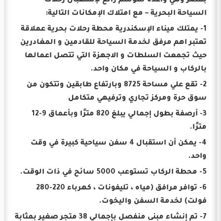
بمصر وهي واعدة لموسم رائع لإستقبال رحلات
السياحة البحرية – مع امتلاك الإمكانات التالية:
1- يمتلك ميناء الإسكندرية محطة رحلات بحرية عملاقة
تعتبر اهم مرفق لخدمة السياحة للقادمين و المغادرين
حيث تجمعت السلطات و الاجهزة التي تتصل اعمالها
بالركاب و السياحة في مكان واحد.
2- تقع علي مساحة 8725 وبارتفاع طابقين وتتكون من
سوق حرة ومركز تجاري وترفيهي متكامل
3- أرصفة بطول إجمالي يبلغ 820 مترًا وبأعماق 9-12
مترًا.
4- يمكن أن استقبال 4 سفن سياحية كبيرة في وقت
واحد.
5- محطة الركاب تستوعب 5000 سائح في ذات الوقت.
6- توافر مرافق (مياه ، تليفونات ، كهرباء 220-280
فولت) لخدمة السفن واليخوت.
7- تم إنشاء مبنى منفصل بإجمالي 38 متجر صغير بمثابة