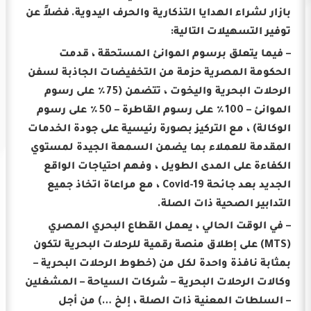
بازار لشراء الهدايا التذكارية والحرف اليدوية.
فضلاً عن
توفير التسهيلات التالية:
– فيما يتعلق برسوم الموانئ المستحقة ، قدمت
الحكومة المصرية حزمة من التخفيضات الجاذبة لسفن
الرحلات البحرية واليخوت ، تتضمن (75٪ على رسوم
الموانئ – 100٪ على رسوم القاطرة – 50٪ على رسوم
الوكالة) ، مع التركيز بصورة رئيسية على جودة الخدمات
المقدمة للعملاء بما يضمن السمعة الجيدة لمستوي
الكفاءة على المدى الطويل ، وفهم احتياجات الواقع
الجديد بعد جائحة Covid-19 ، مع مراعاة اتخاذ جميع
التدابير الصحية ذات الصلة.
– في الوقت الحالي ، يعمل القطاع البحري المصري
(MTS) على إطلاق منصة رقمية للرحلات البحرية لتكون
بمثابة نافذة واحدة لكل من (خطوط الرحلات البحرية –
وكالات الرحلات البحرية – شركات السياحة – المشغلين
– السلطات المعنية ذات الصلة ، إلخ …) من أجل