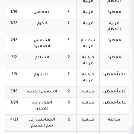
الأمطار
غربية
ممطرة
غربية
3
الغطاس
1/19
غزيرة
غربية
7
الكرم
1/28
الأمطار
ممطرة
شمالية
3
الشمس
2/18
غربية
الصغيرة
ممطرة
جنوبية
2
السلوم
3/2
غربية
غالباً
ممطرة
جنوبية
7
الحسوم
3/9
غربية
غالباً
ممطرة
شرقية
2
الشمس
الكبيرة
3/18
غالباً
ممطرة
شرقية
6
العوة و برد
3/24
العجوزة
ساخنة
شرقية
2
الخماسين إلى
4/23
شم النسيم