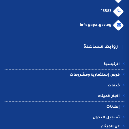
16583
info@apa.gov.eg
روابط مساعدة
الرئيسية
فرص إستثمارية ومشروعات
خدمات
أخبار الميناء
إعلانات
تسجيل الدخول
عن الميناء