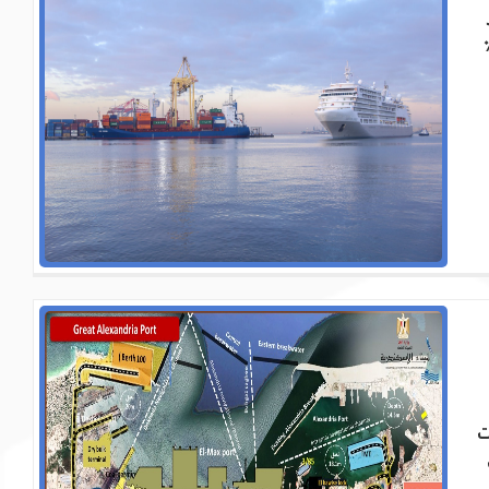
ارية ، حيث يتم تداول حوالي 60٪
ت