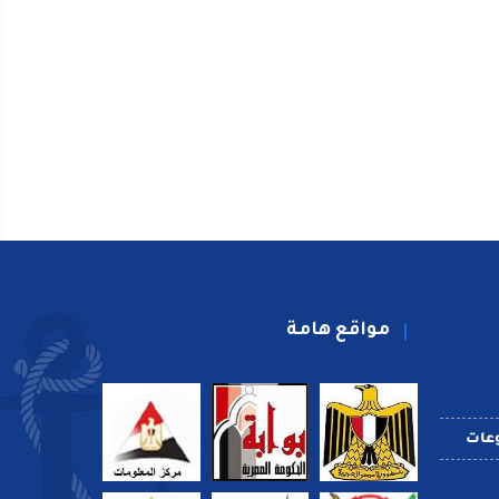
مواقع هامة
عات