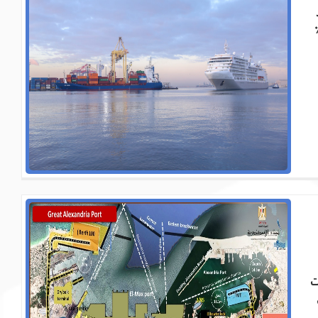
ارية ، حيث يتم تداول حوالي 60٪
ت