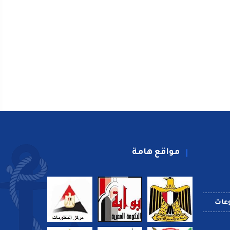
مواقع هامة
عات