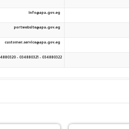
info@apa.gov.eg
portwebsite@apa.gov.eg
customer.service@apa.gov.eg
034880322 – 034880321 – 034880320 – 16583