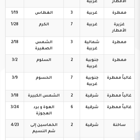
الأمطار
غربية
ممطرة
غربية
3
الغطاس
1/19
غزيرة
غربية
7
الكرم
1/28
الأمطار
ممطرة
شمالية
3
الشمس
2/18
غربية
الصغيرة
ممطرة
جنوبية
2
السلوم
3/2
غربية
غالباً
ممطرة
جنوبية
7
الحسوم
3/9
غربية
غالباً
ممطرة
شرقية
2
الشمس
الكبيرة
3/18
غالباً
ممطرة
شرقية
6
العوة و برد
3/24
العجوزة
ساخنة
شرقية
2
الخماسين إلى
4/23
شم النسيم