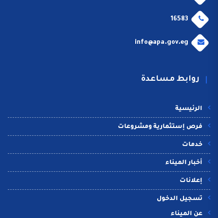
16583
info@apa.gov.eg
روابط مساعدة
الرئيسية
فرص إستثمارية ومشروعات
خدمات
أخبار الميناء
إعلانات
تسجيل الدخول
عن الميناء