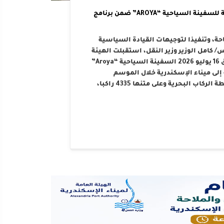
الهيئة العامة لميناء الإسكندرية تستقبل الرحلة الرابعة للسفينة السياحية “AROYA” ضمن برنامج
احة، وتنفيذا لتوجيهات القيادة السياسية
كامل الوزير وزير النقل، استقبلت الهيئة
العامة لميناء الإسكندرية صباح اليوم الخميس الموافق 16 يوليو 2026 السفينة السياحية “Aroya”
سلة تضم 10 رحلات مخططة إلى ميناء الإسكندرية خلال الموسم
السياحي الحالي. هذا وقد رست السفينة على أرصفة محطة الركاب البحرية وعلى متنها 4335 راكبا،