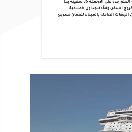
التشغيلية والفنية، حيث بلغ إجمالي عدد السفن العاملة المتواجدة على الأرصفة 35 سفينة بما
 السفن وفقًا للجداول الملاحية
 الجهات العاملة بالميناء لضمان تسريع