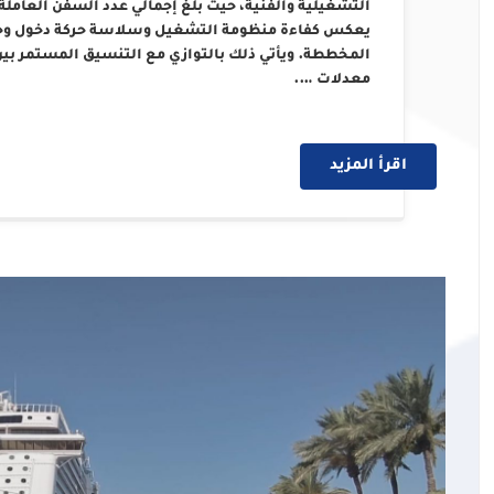
يعكس كفاءة منظومة التشغيل وسلاسة حركة دخول وخروج
المخططة. ويأتي ذلك بالتوازي مع التنسيق المستمر بين
معدلات ….
اقرأ المزيد