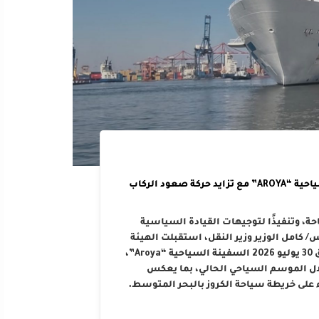
الهيئة العامة لميناء الإسكندرية تستقبل السفينة السياحية “AROYA” مع تزايد حركة صعود الركاب
حة، وتنفيذًا لتوجيهات القيادة السياسية
كامل الوزير وزير النقل، استقبلت الهيئة
العامة لميناء الإسكندرية صباح اليوم الخميس الموافق 30 يوليو 2026 السفينة السياحية “Aroya”،
لال الموسم السياحي الحالي، بما يعكس
 على خريطة سياحة الكروز بالبحر المتوسط.