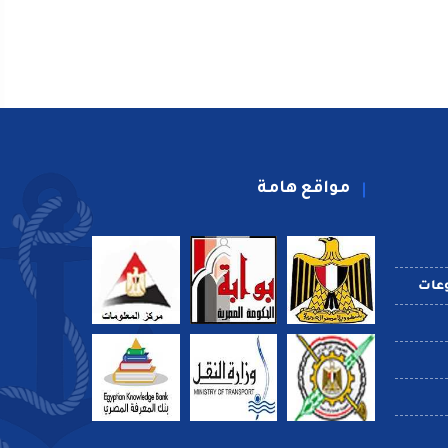
مواقع هامة
عات