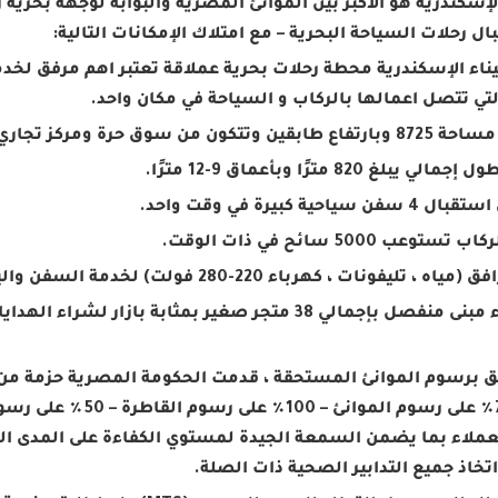
لإسكندرية هو الأكبر بين الموانئ المصرية والبوابة لوجهة بحري
ال رحلات السياحة البحرية – مع امتلاك الإمكانات التالية:
ميناء الإسكندرية محطة رحلات بحرية عملاقة تعتبر اهم مرفق ل
لتي تتصل اعمالها بالركاب و السياحة في مكان واحد.
لق برسوم الموانئ المستحقة ، قدمت الحكومة المصرية حزمة من 
تتضمن (75٪ على رسوم
تخاذ جميع التدابير الصحية ذات الصلة.