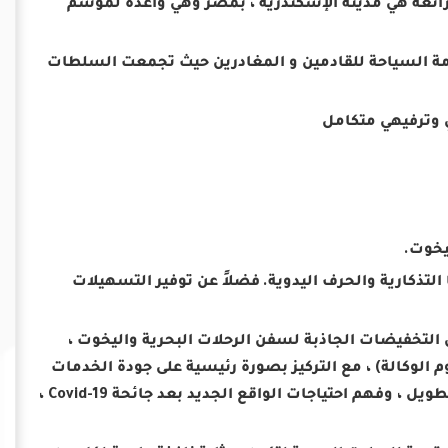
ة رائعة هي مدينة الإسكندرية ، بمصر وهي واعدة لموسم
خدمة السياحة للقادمين و المغادرين حيث تجمعت السلطات
فضلاً عن توفير التسهيلات
التخفيضات الجاذبة لسفن الرحلات البحرية واليخوت ،
 الموانئ – 100٪ على رسوم القاطرة – 50٪ على رسوم الوكالة) ، مع التركيز بصورة رئيسية على جودة الخدمات
المقدمة للعملاء بما يضمن السمعة الجيدة لمستوي الكفاءة على المدى الطويل ، وفهم احتياجات الواقع الجديد بعد جائحة Covid-19 ،