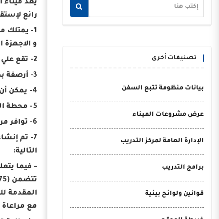
يعد ميناء ا
رائع لإستقب
1- يمتلك 
و الاجهزة ا
تصنيفات أخرى
2- تقع علي مساحة 8725 وبارتفاع طابقين وتتكون من سوق حرة ومركز تجاري وترفيهي متكامل
3- أرصفة بطول إجمالي يبلغ 820 مترًا وبأعماق 9-12 مترًا.
بيانات منظومة تتبع السفن
4- يمكن أن استقبال 4 سفن سياحية كبيرة في وقت واحد.
5- محطة الركاب تستوعب 5000 سائح في ذات الوقت.
عرض مشروعات الميناء
6- توافر مرافق (مياه ، تليفونات ، كهرباء 220-280 فولت) لخدمة السفن واليخوت.
7- تم إنشاء مبنى منفصل بإجمالي 38 متجر صغير بمثابة بازار لشراء الهدايا التذكارية والحرف اليدوية.
الإدارة العامة لمركز التدريب
التالية:
– فيما يتع
برامج التدريب
قوانين ولوائح بيئية
مع مراعاة ا