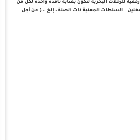
 البحري المصري (MTS) على إطلاق منصة رقمية للرحلات البحرية لتكون بمثابة نافذة واحدة لكل من
شغلين – السلطات المعنية ذات الصلة ، إلخ …) من أجل