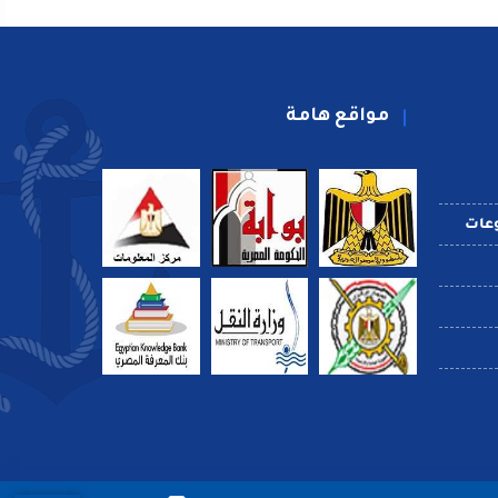
مواقع هامة
عات