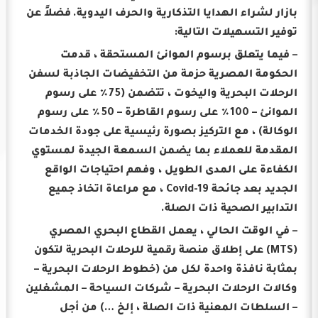
بازار لشراء الهدايا التذكارية والحرف اليدوية.
فضلاً عن
توفير التسهيلات التالية:
– فيما يتعلق برسوم الموانئ المستحقة ، قدمت
الحكومة المصرية حزمة من التخفيضات الجاذبة لسفن
الرحلات البحرية واليخوت ، تتضمن (75٪ على رسوم
الموانئ – 100٪ على رسوم القاطرة – 50٪ على رسوم
الوكالة) ، مع التركيز بصورة رئيسية على جودة الخدمات
المقدمة للعملاء بما يضمن السمعة الجيدة لمستوي
الكفاءة على المدى الطويل ، وفهم احتياجات الواقع
الجديد بعد جائحة Covid-19 ، مع مراعاة اتخاذ جميع
التدابير الصحية ذات الصلة.
– في الوقت الحالي ، يعمل القطاع البحري المصري
(MTS) على إطلاق منصة رقمية للرحلات البحرية لتكون
بمثابة نافذة واحدة لكل من (خطوط الرحلات البحرية –
وكالات الرحلات البحرية – شركات السياحة – المشغلين
– السلطات المعنية ذات الصلة ، إلخ …) من أجل