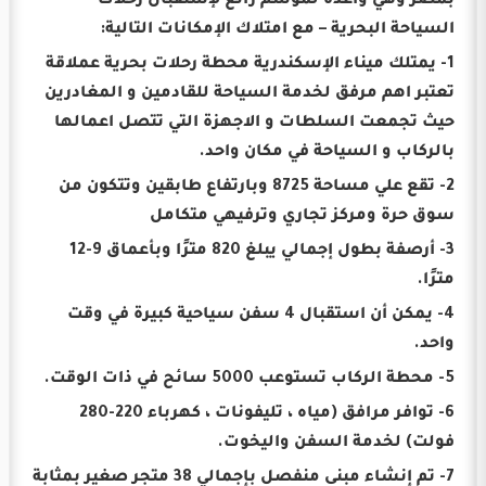
بمصر وهي واعدة لموسم رائع لإستقبال رحلات
السياحة البحرية – مع امتلاك الإمكانات التالية:
1- يمتلك ميناء الإسكندرية محطة رحلات بحرية عملاقة
تعتبر اهم مرفق لخدمة السياحة للقادمين و المغادرين
حيث تجمعت السلطات و الاجهزة التي تتصل اعمالها
بالركاب و السياحة في مكان واحد.
2- تقع علي مساحة 8725 وبارتفاع طابقين وتتكون من
سوق حرة ومركز تجاري وترفيهي متكامل
3- أرصفة بطول إجمالي يبلغ 820 مترًا وبأعماق 9-12
مترًا.
4- يمكن أن استقبال 4 سفن سياحية كبيرة في وقت
واحد.
5- محطة الركاب تستوعب 5000 سائح في ذات الوقت.
6- توافر مرافق (مياه ، تليفونات ، كهرباء 220-280
فولت) لخدمة السفن واليخوت.
7- تم إنشاء مبنى منفصل بإجمالي 38 متجر صغير بمثابة