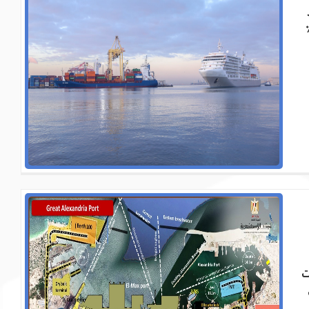
ارية ، حيث يتم تداول حوالي 60٪
ت