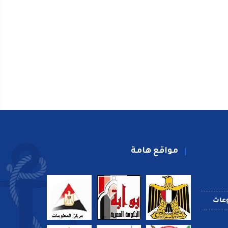
مواقع هامة
عات