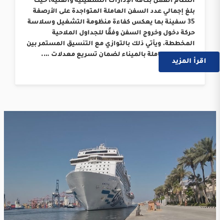
انتظام العمل بكافة الإدارات التشغيلية والفنية، حيث
بلغ إجمالي عدد السفن العاملة المتواجدة على الأرصفة
35 سفينة بما يعكس كفاءة منظومة التشغيل وسلاسة
حركة دخول وخروج السفن وفقًا للجداول الملاحية
المخططة. ويأتي ذلك بالتوازي مع التنسيق المستمر بين
الجهات العاملة بالميناء لضمان تسريع معدلات ….
اقرأ المزيد