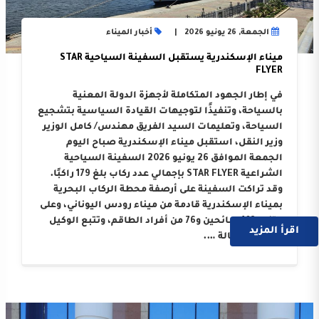
الجمعة, 26 يونيو 2026
أخبار الميناء
ميناء الإسكندرية يستقبل السفينة السياحية STAR
FLYER
في إطار الجهود المتكاملة لأجهزة الدولة المعنية
بالسياحة، وتنفيذًا لتوجيهات القيادة السياسية بتشجيع
السياحة، وتعليمات السيد الفريق مهندس/ كامل الوزير
وزير النقل، استقبل ميناء الإسكندرية صباح اليوم
الجمعة الموافق 26 يونيو 2026 السفينة السياحية
الشراعية STAR FLYER بإجمالي عدد ركاب بلغ 179 راكبًا.
وقد تراكت السفينة على أرصفة محطة الركاب البحرية
بميناء الإسكندرية قادمة من ميناء رودس اليوناني، وعلى
متنها 103 سائحين و76 من أفراد الطاقم، وتتبع الوكيل
اقرأ المزيد
الملاحي “وكالة ….