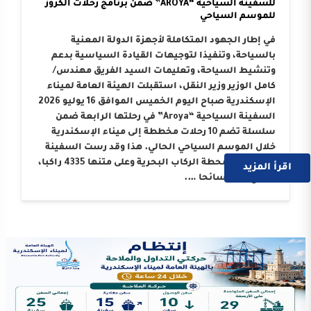
للسفينة السياحية “AROYA” ضمن برنامج رحلات الكروز
للموسم السياحي
في إطار الجهود المتكاملة لأجهزة الدولة المعنية
بالسياحة، وتنفيذا لتوجيهات القيادة السياسية بدعم
وتنشيط السياحة، وتعليمات السيد الفريق مهندس/
كامل الوزير وزير النقل، استقبلت الهيئة العامة لميناء
الإسكندرية صباح اليوم الخميس الموافق 16 يوليو 2026
السفينة السياحية “Aroya” في رحلتها الرابعة ضمن
سلسلة تضم 10 رحلات مخططة إلى ميناء الإسكندرية
خلال الموسم السياحي الحالي. هذا وقد رست السفينة
على أرصفة محطة الركاب البحرية وعلى متنها 4335 راكبا،
اقرأ المزيد
بواقع 3214 سائحا ….