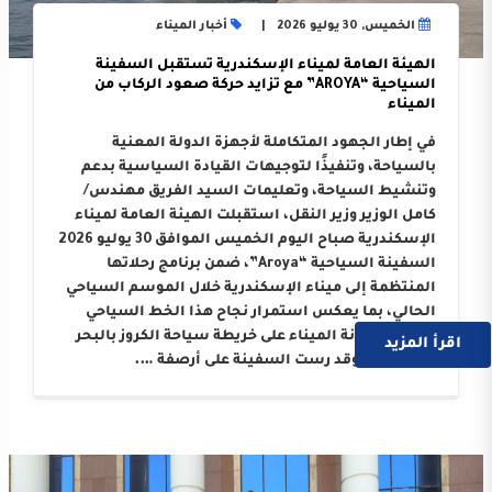
الخميس, 30 يوليو 2026
أخبار الميناء
الهيئة العامة لميناء الإسكندرية تستقبل السفينة
السياحية “AROYA” مع تزايد حركة صعود الركاب من
الميناء
في إطار الجهود المتكاملة لأجهزة الدولة المعنية
بالسياحة، وتنفيذًا لتوجيهات القيادة السياسية بدعم
وتنشيط السياحة، وتعليمات السيد الفريق مهندس/
كامل الوزير وزير النقل، استقبلت الهيئة العامة لميناء
الإسكندرية صباح اليوم الخميس الموافق 30 يوليو 2026
السفينة السياحية “Aroya”، ضمن برنامج رحلاتها
المنتظمة إلى ميناء الإسكندرية خلال الموسم السياحي
الحالي، بما يعكس استمرار نجاح هذا الخط السياحي
وترسيخ مكانة الميناء على خريطة سياحة الكروز بالبحر
اقرأ المزيد
المتوسط. وقد رست السفينة على أرصفة ….