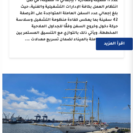
عدد 11 سفينة ومغادرة 7 بإجمالي 18 سفينة، في ظل
انتظام العمل بكافة الإدارات التشغيلية والفنية، حيث
بلغ إجمالي عدد السفن العاملة المتواجدة على الأرصفة
42 سفينة بما يعكس كفاءة منظومة التشغيل وسلاسة
حركة دخول وخروج السفن وفقًا للجداول الملاحية
المخططة. ويأتي ذلك بالتوازي مع التنسيق المستمر بين
الجهات العاملة بالميناء لضمان تسريع معدلات ….
اقرأ المزيد