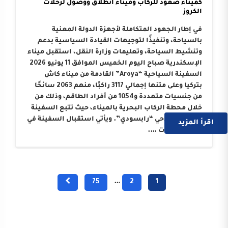
كميناء صعود للركاب وميناء انطلاق ووصول لرحلات
الكروز
في إطار الجهود المتكاملة لأجهزة الدولة المعنية
بالسياحة، وتنفيذًا لتوجيهات القيادة السياسية بدعم
وتنشيط السياحة، وتعليمات وزارة النقل، استقبل ميناء
الإسكندرية صباح اليوم الخميس الموافق 11 يونيو 2026
السفينة السياحية “Aroya” القادمة من ميناء كاش
بتركيا وعلى متنها إجمالي 3117 راكبًا، منهم 2063 سائحًا
من جنسيات متعددة و1054 من أفراد الطاقم، وذلك من
خلال محطة الركاب البحرية بالميناء، حيث تتبع السفينة
الوكيل الملاحي “رابسودي”. ويأتي استقبال السفينة في
اقرأ المزيد
إطار النجاحات ….
75
…
2
1