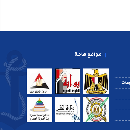
مواقع هامة
عات